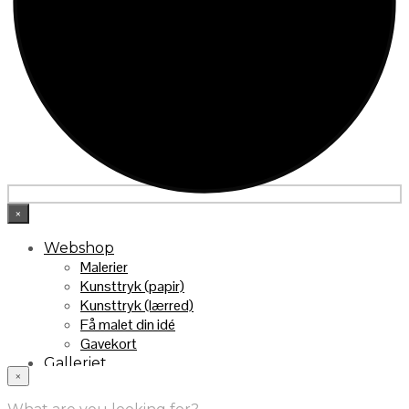
×
Webshop
Malerier
Kunsttryk (papir)
Kunsttryk (lærred)
Få malet din idé
Gavekort
Galleriet
×
INFO
Handelsebetingelser