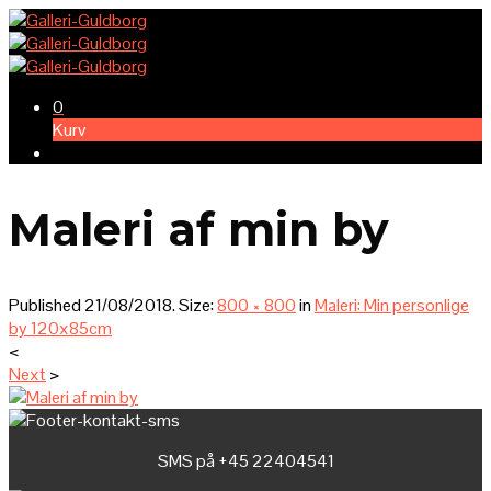
0
Kurv
Maleri af min by
Published
21/08/2018
. Size:
800 × 800
in
Maleri: Min personlige
by 120x85cm
<
Next
>
SMS på +45 22404541