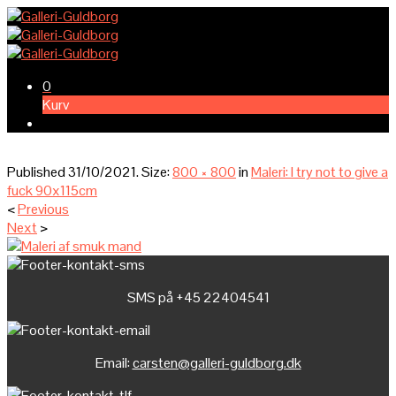
0
Kurv
Published
31/10/2021
. Size:
800 × 800
in
Maleri: I try not to give a
fuck 90x115cm
<
Previous
Next
>
SMS på +45 22404541
Email:
carsten@galleri-guldborg.dk