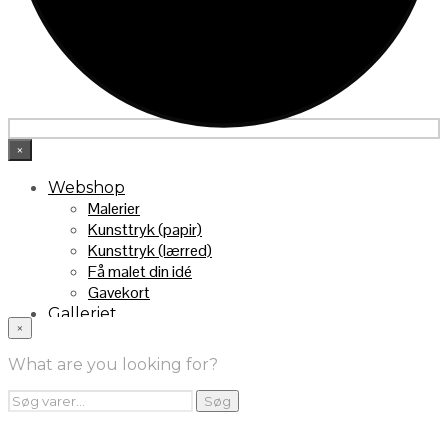
×
Webshop
Malerier
Kunsttryk (papir)
Kunsttryk (lærred)
Få malet din idé
Gavekort
Galleriet
×
INFO
Handelsebetingelser
What are you looking for?
Returnering
FRA TV
Søg
Søg
efter:
Videoklip fra TV2
Maleri fra “Kender du typen” på DR1