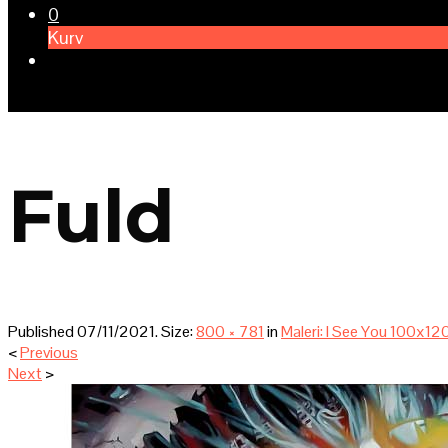
0
Kurv
Fuld
Published
07/11/2021
. Size:
800 × 781
in
Maleri: I See You 100x1
<
Previous
Next
>