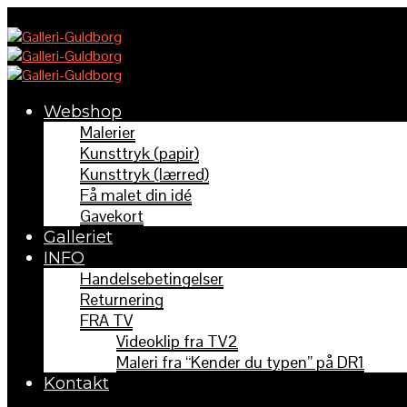
Webshop
Malerier
Kunsttryk (papir)
Kunsttryk (lærred)
Få malet din idé
Gavekort
Galleriet
INFO
Handelsebetingelser
Returnering
FRA TV
Videoklip fra TV2
Maleri fra “Kender du typen” på DR1
Kontakt