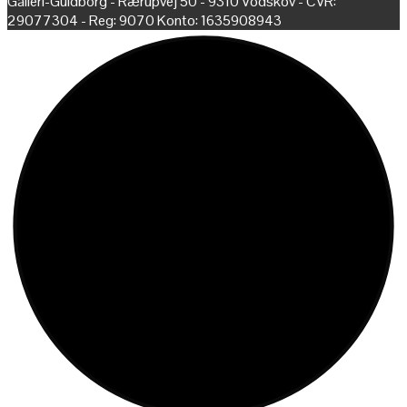
Galleri-Guldborg - Rærupvej 50 - 9310 Vodskov - CVR:
29077304 - Reg: 9070 Konto: 1635908943