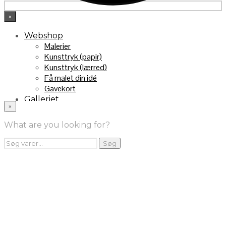
×
Webshop
Malerier
Kunsttryk (papir)
Kunsttryk (lærred)
Få malet din idé
Gavekort
Galleriet
×
INFO
Handelsebetingelser
What are you looking for?
Returnering
FRA TV
Søg
Søg
efter:
Videoklip fra TV2
Maleri fra “Kender du typen” på DR1
Kontakt