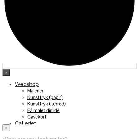
×
Webshop
Malerier
Kunsttryk (papir)
Kunsttryk (lærred)
Få malet din idé
Gavekort
Galleriet
×
INFO
Handelsebetingelser