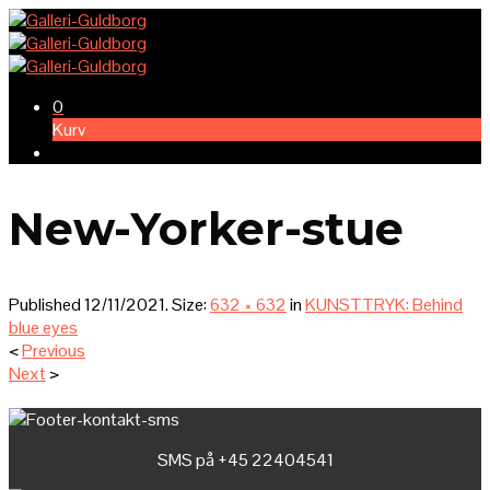
0
Kurv
New-Yorker-stue
Published
12/11/2021
. Size:
632 × 632
in
KUNSTTRYK: Behind
blue eyes
<
Previous
Next
>
SMS på +45 22404541