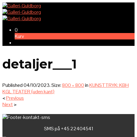
0
Kurv
detaljer___1
Published
04/10/2023
. Size:
800 × 800
in
KUNSTTRYK: KBH
KGL TEATER (uden kant)
<
Previous
Next
>
SMS på +45 22404541