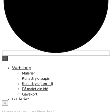
×
Webshop
Malerier
Kunsttryk (papir)
Kunsttryk (lærred)
Få malet din idé
Gavekort
Galleriet
×
INFO
Handelsebetingelser