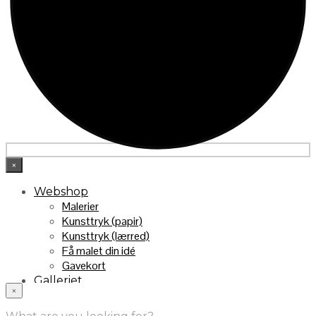
×
Webshop
Malerier
Kunsttryk (papir)
Kunsttryk (lærred)
Få malet din idé
Gavekort
Galleriet
×
INFO
Handelsebetingelser