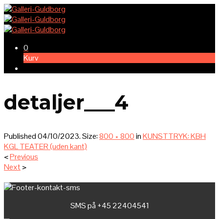
0
Kurv
detaljer___4
Published
04/10/2023
. Size:
800 × 800
in
KUNSTTRYK: KBH
KGL TEATER (uden kant)
<
Previous
Next
>
SMS på +45 22404541