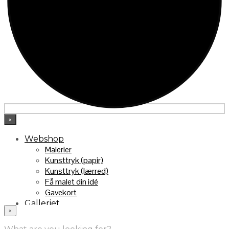
×
Webshop
Malerier
Kunsttryk (papir)
Kunsttryk (lærred)
Få malet din idé
Gavekort
Galleriet
×
INFO
Handelsebetingelser