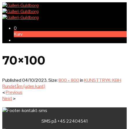
0
Kurv
70×100
Published
04/10/2023
. Size:
800 × 800
in
KUNSTTRYK: KBH
Rundetårn (uden kant)
<
Previous
Next
>
SMS på +45 22404541