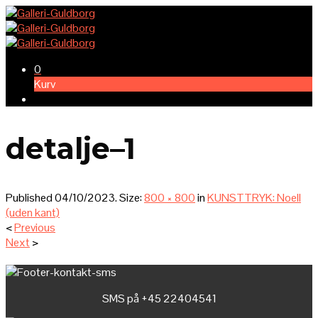
0
Kurv
detalje–1
Published
04/10/2023
. Size:
800 × 800
in
KUNSTTRYK: Noell
(uden kant)
<
Previous
Next
>
SMS på +45 22404541