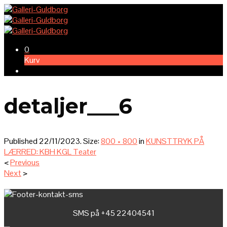
0
Kurv
detaljer___6
Published
22/11/2023
. Size:
800 × 800
in
KUNSTTRYK PÅ
LÆRRED: KBH KGL Teater
<
Previous
Next
>
SMS på +45 22404541