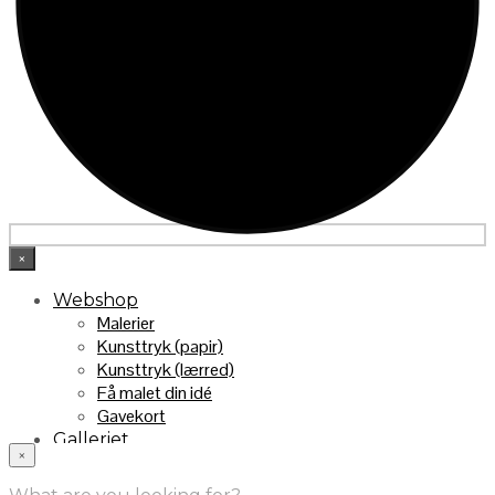
×
Webshop
Malerier
Kunsttryk (papir)
Kunsttryk (lærred)
Få malet din idé
Gavekort
Galleriet
×
INFO
Handelsebetingelser