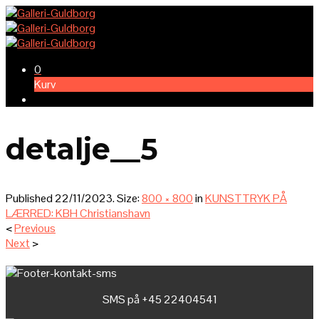
0
Kurv
detalje__5
Published
22/11/2023
. Size:
800 × 800
in
KUNSTTRYK PÅ
LÆRRED: KBH Christianshavn
<
Previous
Next
>
SMS på +45 22404541