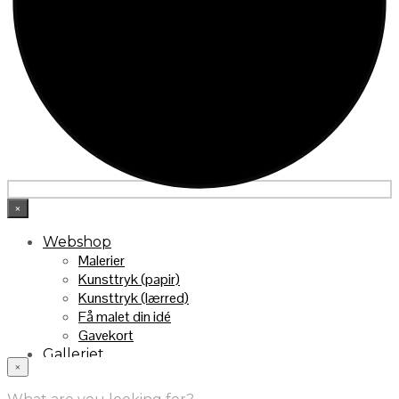
×
Webshop
Malerier
Kunsttryk (papir)
Kunsttryk (lærred)
Få malet din idé
Gavekort
Galleriet
×
INFO
Handelsebetingelser