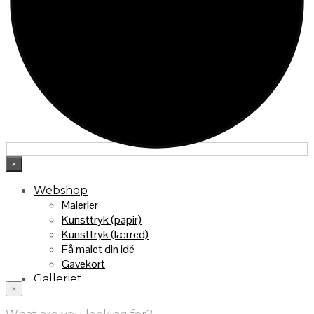
×
Webshop
Malerier
Kunsttryk (papir)
Kunsttryk (lærred)
Få malet din idé
Gavekort
Galleriet
×
INFO
Handelsebetingelser