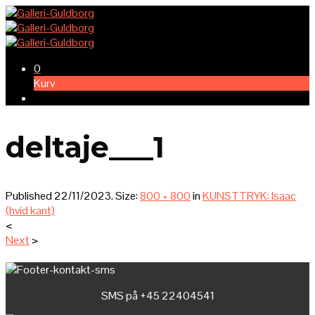
0
Kurv
deltaje___1
Published
22/11/2023
. Size:
800 × 800
in
KUNSTTRYK: Isaac
(hvid kant)
<
Next
>
SMS på +45 22404541