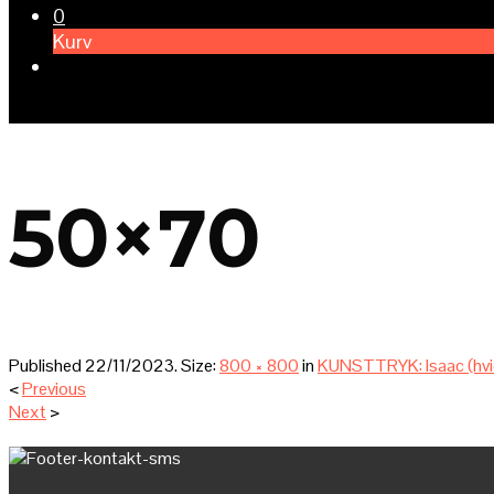
0
Kurv
50×70
Published
22/11/2023
. Size:
800 × 800
in
KUNSTTRYK: Isaac (hvi
<
Previous
Next
>