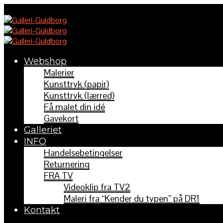
Webshop
Malerier
Kunsttryk (papir)
Kunsttryk (lærred)
Få malet din idé
Gavekort
Galleriet
INFO
Handelsebetingelser
Returnering
FRA TV
Videoklip fra TV2
Maleri fra “Kender du typen” på DR1
Kontakt