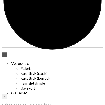
×
Webshop
Malerier
Kunsttryk (papir)
Kunsttryk (lærred)
Få malet din idé
Gavekort
Galleriet
×
INFO
Handelsebetingelser