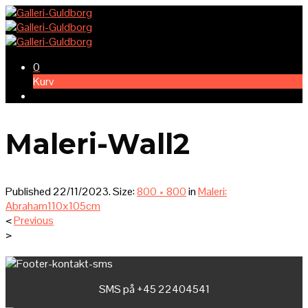
0
Kurv
Maleri-Wall2
Published
22/11/2023
. Size:
800 × 800
in
Maleri:
Abraham110x105cm
<
Previous
>
SMS på +45 22404541