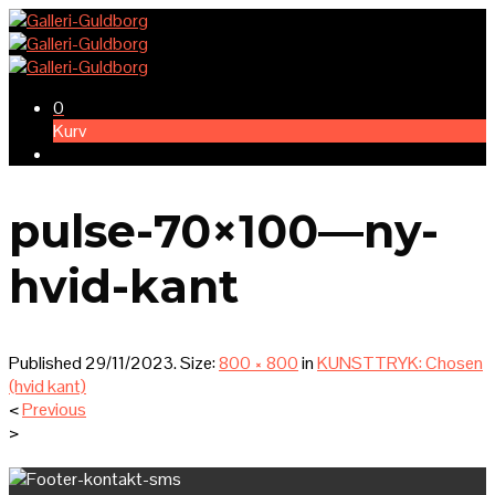
0
Kurv
pulse-70×100—ny-
hvid-kant
Published
29/11/2023
. Size:
800 × 800
in
KUNSTTRYK: Chosen
(hvid kant)
<
Previous
>