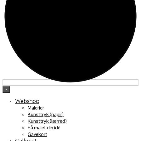
×
Webshop
Malerier
Kunsttryk (papir)
Kunsttryk (lærred)
Få malet din idé
Gavekort
Galleriet