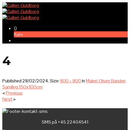
0
Kurv
4
Published
28/02/2024
. Size:
800 × 800
in
Maleri: Olsen Banden
Samling 150x100cm
<
Previous
Next
>
SMS på +45 22404541