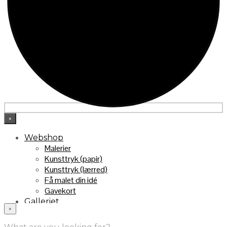
×
Webshop
Malerier
Kunsttryk (papir)
Kunsttryk (lærred)
Få malet din idé
Gavekort
Galleriet
×
INFO
Handelsebetingelser