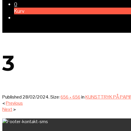
0
Kurv
3
Published
28/02/2024
. Size:
656 × 656
in
KUNSTTRYK PÅ PAPIR: O
<
Previous
Next
>