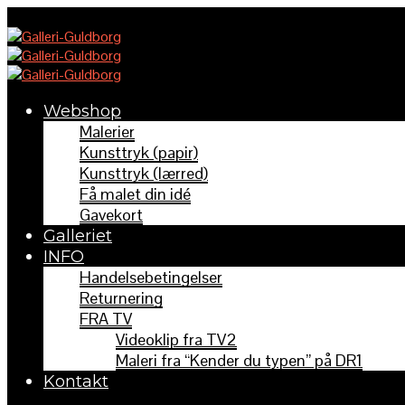
Webshop
Malerier
Kunsttryk (papir)
Kunsttryk (lærred)
Få malet din idé
Gavekort
Galleriet
INFO
Handelsebetingelser
Returnering
FRA TV
Videoklip fra TV2
Maleri fra “Kender du typen” på DR1
Kontakt