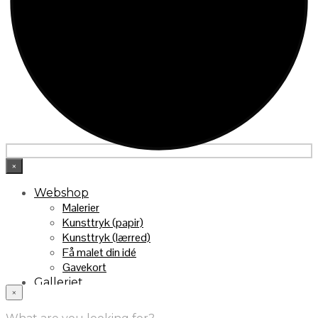
×
Webshop
Malerier
Kunsttryk (papir)
Kunsttryk (lærred)
Få malet din idé
Gavekort
Galleriet
×
INFO
Handelsebetingelser