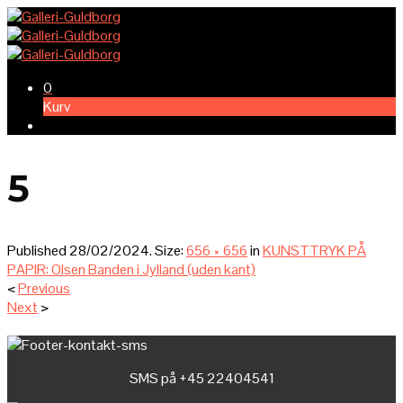
0
Kurv
5
Published
28/02/2024
. Size:
656 × 656
in
KUNSTTRYK PÅ
PAPIR: Olsen Banden i Jylland (uden kant)
<
Previous
Next
>
SMS på +45 22404541