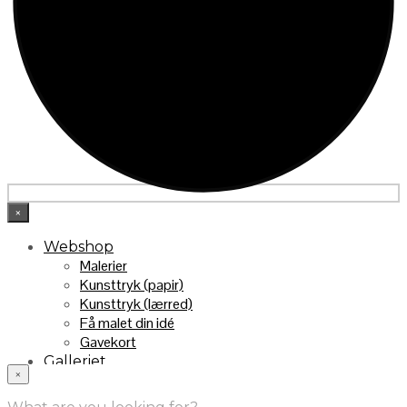
×
Webshop
Malerier
Kunsttryk (papir)
Kunsttryk (lærred)
Få malet din idé
Gavekort
Galleriet
×
INFO
Handelsebetingelser