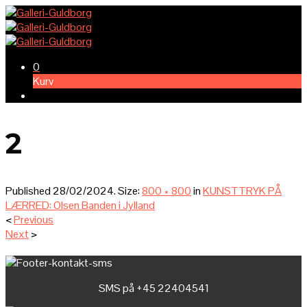
0
Kurv
2
Published
28/02/2024
. Size:
800 × 800
in
KUNSTTRYK PÅ
LÆRRED: Olsen Banden i Jylland
<
Previous
Next
>
SMS på +45 22404541