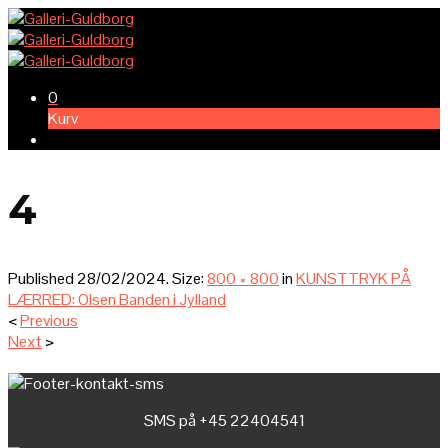
0
Kurv
4
Published
28/02/2024
. Size:
800 × 800
in
KUNSTTRYK PÅ
LÆRRED: Olsen Banden i Jylland
<
Previous
Next
>
SMS på +45 22404541