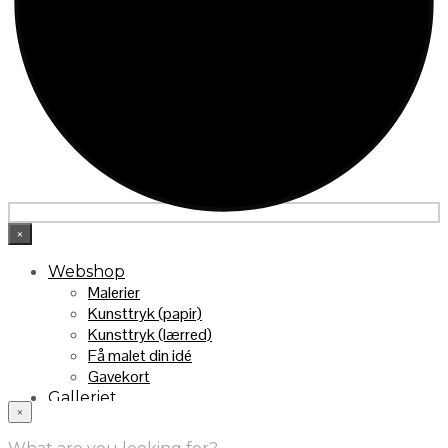
×
Webshop
Malerier
Kunsttryk (papir)
Kunsttryk (lærred)
Få malet din idé
Gavekort
Galleriet
×
INFO
Handelsebetingelser