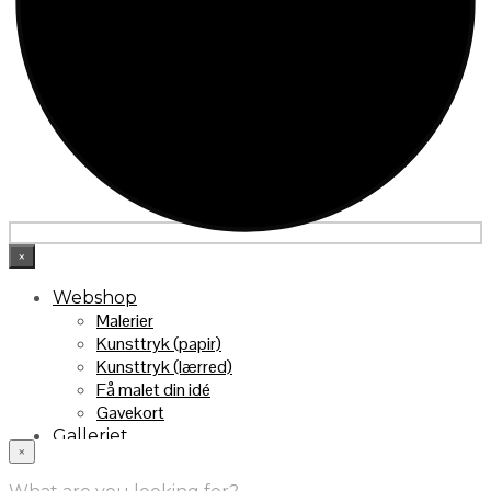
×
Webshop
Malerier
Kunsttryk (papir)
Kunsttryk (lærred)
Få malet din idé
Gavekort
Galleriet
×
INFO
Handelsebetingelser