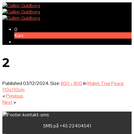
0
Kurv
2
Published
03/12/2024
. Size:
800 × 800
in
Maleri: True Peace
110x110cm
<
Previous
Next
>
SMS på +45 22404541