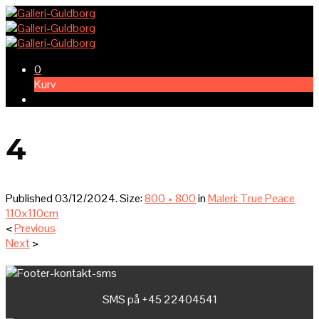
0
Kurv
4
Published
03/12/2024
. Size:
800 × 800
in
Maleri: True Peace
110x110cm
<
Previous
Next
>
SMS på +45 22404541