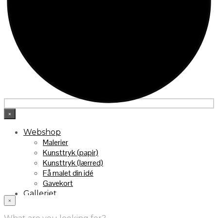
×
Webshop
Malerier
Kunsttryk (papir)
Kunsttryk (lærred)
Få malet din idé
Gavekort
Galleriet
×
INFO
Handelsebetingelser