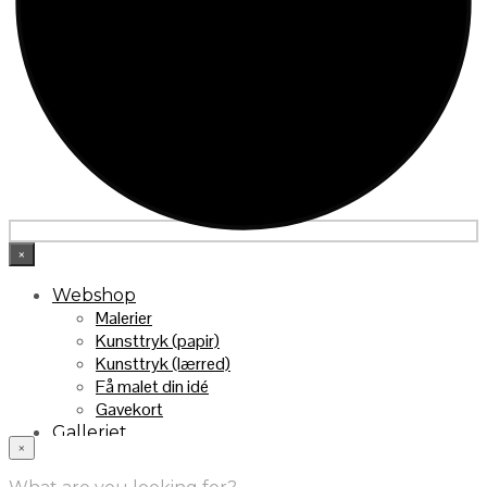
×
Webshop
Malerier
Kunsttryk (papir)
Kunsttryk (lærred)
Få malet din idé
Gavekort
Galleriet
×
INFO
Handelsebetingelser