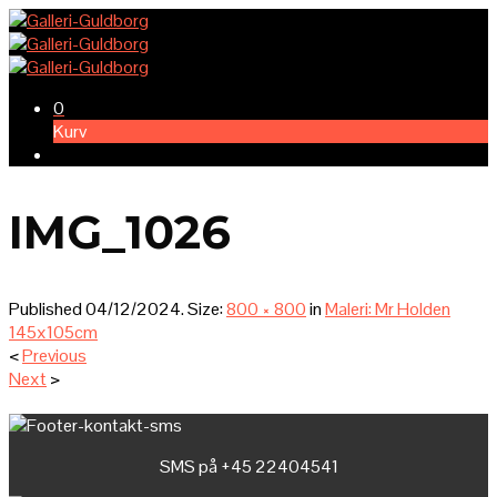
0
Kurv
IMG_1026
Published
04/12/2024
. Size:
800 × 800
in
Maleri: Mr Holden
145x105cm
<
Previous
Next
>
SMS på +45 22404541