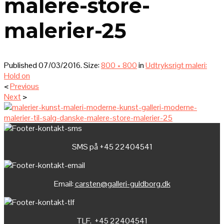
malere-store-
malerier-25
Published
07/03/2016
. Size:
800 × 800
in
Udtryksrigt maleri:
Hold on
<
Previous
Next
>
SMS på +45 22404541
Email:
carsten@galleri-guldborg.dk
TLF. +45 22404541