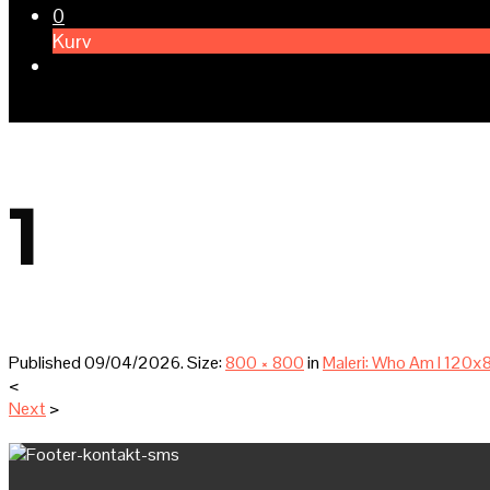
0
Kurv
1
Published
09/04/2026
. Size:
800 × 800
in
Maleri: Who Am I 120
<
Next
>