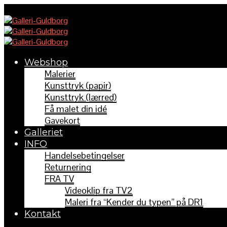
Webshop
Malerier
Kunsttryk (papir)
Kunsttryk (lærred)
Få malet din idé
Gavekort
Galleriet
INFO
Handelsebetingelser
Returnering
FRA TV
Videoklip fra TV2
Maleri fra “Kender du typen” på DR1
Kontakt