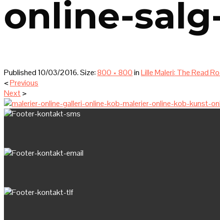
online-salg
Published
10/03/2016
. Size:
800 × 800
in
Lille Maleri: The Read Ro
<
Previous
Next
>