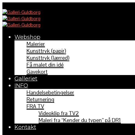
Webshop
Malerier
Kunsttryk (papir)
Kunsttryk (lærred)
Få malet din idé
Gavekort
Galleriet
INFO
Handelsebetingelser
Returnering
FRA TV
Videoklip fra TV2
Maleri fra “Kender du typen” på DR1
Kontakt