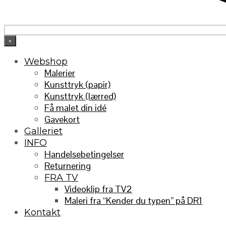
×
Webshop
Malerier
Kunsttryk (papir)
Kunsttryk (lærred)
Få malet din idé
Gavekort
Galleriet
INFO
Handelsebetingelser
Returnering
FRA TV
Videoklip fra TV2
Maleri fra “Kender du typen” på DR1
Kontakt