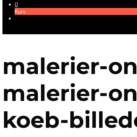
0
Kurv
malerier-on
malerier-on
koeb-billed