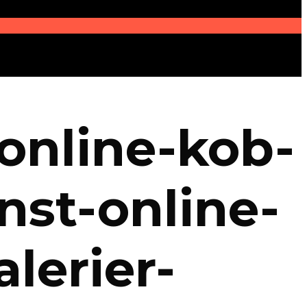
-online-kob-
nst-online-
lerier-