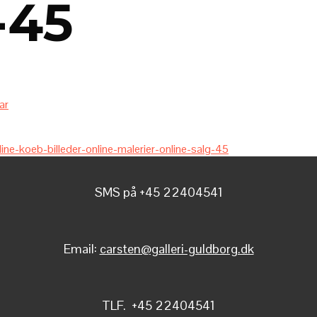
-45
ar
SMS på +45 22404541
Email:
carsten@galleri-guldborg.dk
TLF. +45 22404541