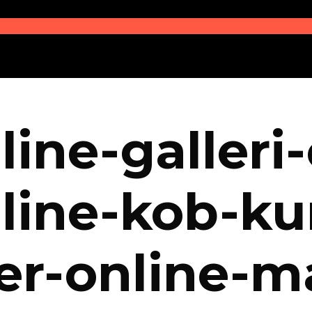
line-galleri
line-kob-ku
er-online-ma