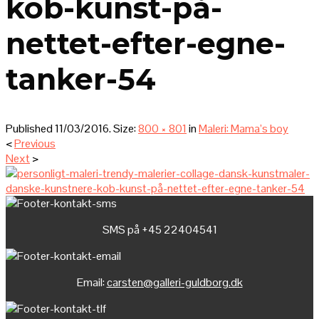
kob-kunst-på-
nettet-efter-egne-
tanker-54
Published
11/03/2016
. Size:
800 × 801
in
Maleri: Mama’s boy
<
Previous
Next
>
SMS på +45 22404541
Email:
carsten@galleri-guldborg.dk