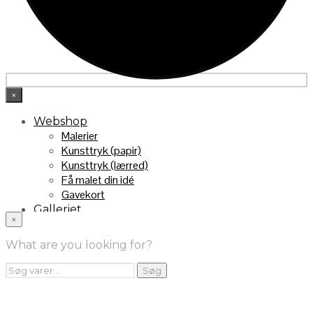
×
Webshop
Malerier
Kunsttryk (papir)
Kunsttryk (lærred)
Få malet din idé
Gavekort
Galleriet
×
INFO
Handelsebetingelser
What are you looking for?
Returnering
FRA TV
Søg
Søg
efter:
Videoklip fra TV2
Maleri fra “Kender du typen” på DR1
Kontakt