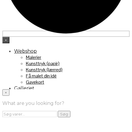
×
Webshop
Malerier
Kunsttryk (papir)
Kunsttryk (lærred)
Få malet din idé
Gavekort
Galleriet
×
INFO
Handelsebetingelser
What are you looking for?
Returnering
FRA TV
Søg
Søg
efter:
Videoklip fra TV2
Maleri fra “Kender du typen” på DR1
Kontakt