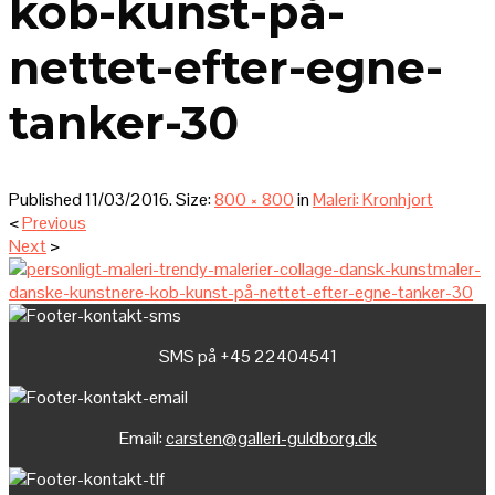
kob-kunst-på-
nettet-efter-egne-
tanker-30
Published
11/03/2016
. Size:
800 × 800
in
Maleri: Kronhjort
<
Previous
Next
>
SMS på +45 22404541
Email:
carsten@galleri-guldborg.dk