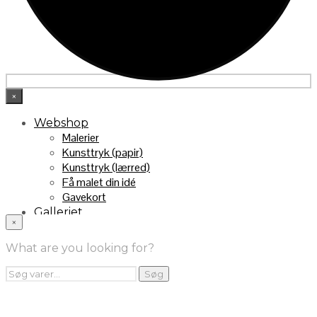
×
Webshop
Malerier
Kunsttryk (papir)
Kunsttryk (lærred)
Få malet din idé
Gavekort
Galleriet
×
INFO
Handelsebetingelser
What are you looking for?
Returnering
FRA TV
Søg
Søg
efter:
Videoklip fra TV2
Maleri fra “Kender du typen” på DR1
Kontakt