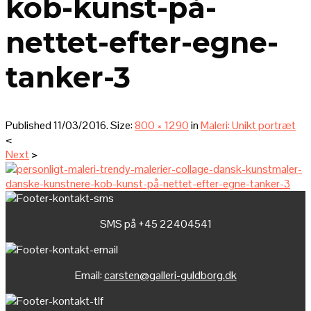
kob-kunst-på-
nettet-efter-egne-
tanker-3
Published
11/03/2016
. Size:
800 × 1290
in
Maleri: Unikt portræt
<
Next
>
SMS på +45 22404541
Email:
carsten@galleri-guldborg.dk