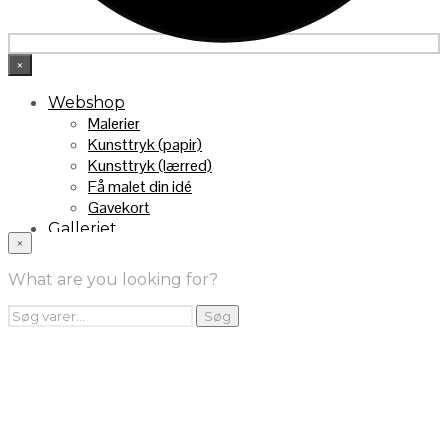
×
Webshop
Malerier
Kunsttryk (papir)
Kunsttryk (lærred)
Få malet din idé
Gavekort
Galleriet
×
INFO
Handelsebetingelser
What are you looking for?
Returnering
FRA TV
Søg
Søg
efter:
Videoklip fra TV2
Maleri fra “Kender du typen” på DR1
Kontakt