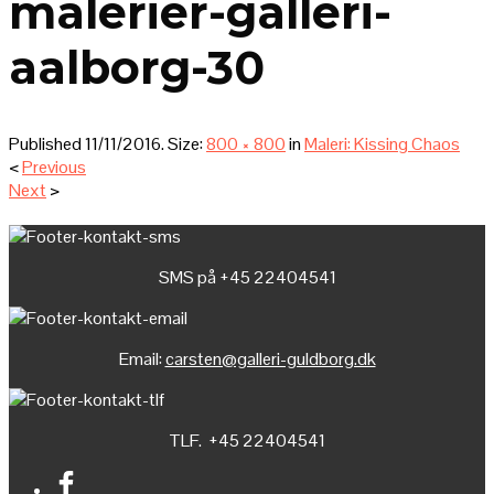
malerier-galleri-
aalborg-30
Published
11/11/2016
. Size:
800 × 800
in
Maleri: Kissing Chaos
<
Previous
Next
>
SMS på +45 22404541
Email:
carsten@galleri-guldborg.dk
TLF. +45 22404541