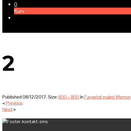
0
Kurv
2
Published
08/12/2017
. Size:
800 × 800
in
Farverigt maleri: Memo
<
Previous
Next
>