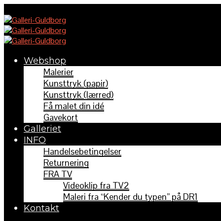
Webshop
Malerier
Kunsttryk (papir)
Kunsttryk (lærred)
Få malet din idé
Gavekort
Galleriet
INFO
Handelsebetingelser
Returnering
FRA TV
Videoklip fra TV2
Maleri fra “Kender du typen” på DR1
Kontakt