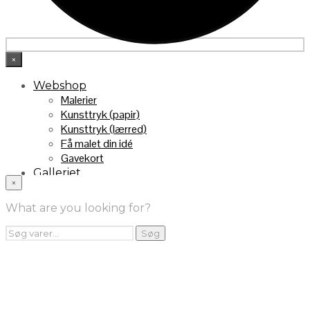
×
Webshop
Malerier
Kunsttryk (papir)
Kunsttryk (lærred)
Få malet din idé
Gavekort
Galleriet
×
INFO
Handelsebetingelser
What are you looking for?
Returnering
FRA TV
Søg
Søg
efter:
Videoklip fra TV2
Maleri fra “Kender du typen” på DR1
Kontakt