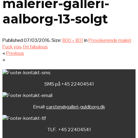
malerier-galleri-
aalborg-13-solgt
Published
07/03/2016
. Size:
800 × 801
in
Provokerende maleri:
Fuck you, I’m fabulous
<
Previous
>
SMS på +45 22404541
Email:
carsten@galleri-guldborg.dk
TLF. +45 22404541