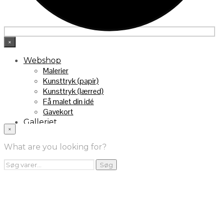
×
Webshop
Malerier
Kunsttryk (papir)
Kunsttryk (lærred)
Få malet din idé
Gavekort
Galleriet
×
INFO
Handelsebetingelser
What are you looking for?
Returnering
FRA TV
Søg
Søg
efter:
Videoklip fra TV2
Maleri fra “Kender du typen” på DR1
Kontakt