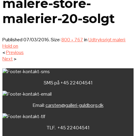
malere-store-
malerier-20-solgt
Published
07/03/2016
. Size:
800 × 767
in
Udtryksrigt maleri:
Hold on
<
Previous
Next
>
SMS på +45 22404541
Email:
carsten@galleri-guldborg.dk
TLF. +45 22404541