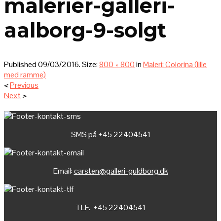
malerier-galleri-
aalborg-9-solgt
Published
09/03/2016
. Size:
800 × 800
in
Maleri: Colorina (lille
med ramme)
<
Previous
Next
>
SMS på +45 22404541
Email:
carsten@galleri-guldborg.dk
TLF. +45 22404541