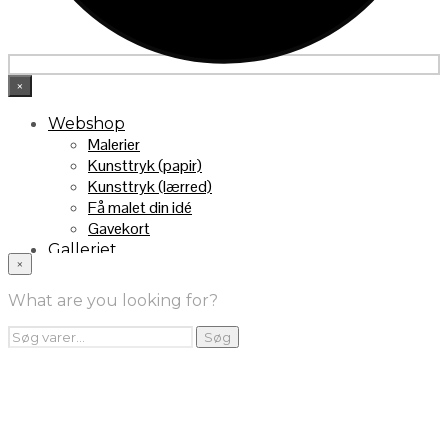
×
Webshop
Malerier
Kunsttryk (papir)
Kunsttryk (lærred)
Få malet din idé
Gavekort
Galleriet
×
INFO
Handelsebetingelser
What are you looking for?
Returnering
FRA TV
Søg
Søg
efter:
Videoklip fra TV2
Maleri fra “Kender du typen” på DR1
Kontakt