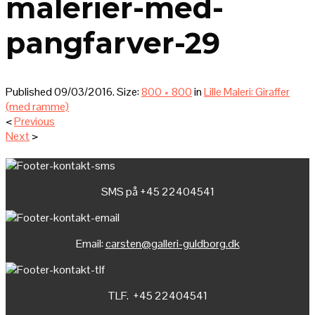
malerier-med-
pangfarver-29
Published
09/03/2016
. Size:
800 × 800
in
Lille Maleri: Giraffer
(med ramme)
<
Previous
Next
>
SMS på +45 22404541
Email:
carsten@galleri-guldborg.dk
TLF. +45 22404541