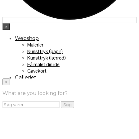
×
Webshop
Malerier
Kunsttryk (papir)
Kunsttryk (lærred)
Få malet din idé
Gavekort
Galleriet
×
INFO
Handelsebetingelser
What are you looking for?
Returnering
FRA TV
Søg
Søg
efter:
Videoklip fra TV2
Maleri fra “Kender du typen” på DR1
Kontakt