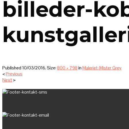
billeder-ko
kunstgaller
Published
10/03/2016
. Size:
800 × 798
in
Maleriet: Mister Grey
<
Previous
Next
>