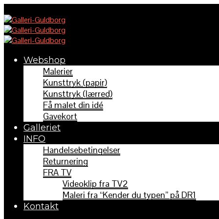
Webshop
Malerier
Kunsttryk (papir)
Kunsttryk (lærred)
Få malet din idé
Gavekort
Galleriet
INFO
Handelsebetingelser
Returnering
FRA TV
Videoklip fra TV2
Maleri fra “Kender du typen” på DR1
Kontakt