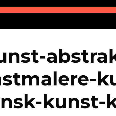
nst-abstrak
stmalere-k
ansk-kunst-