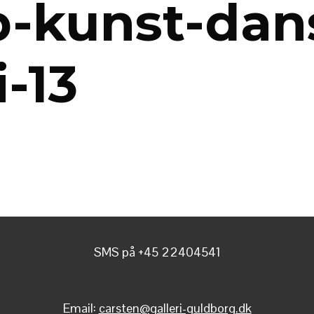
b-kunst-dan
i-13
SMS på +45 22404541
Email:
carsten@galleri-guldborg.dk