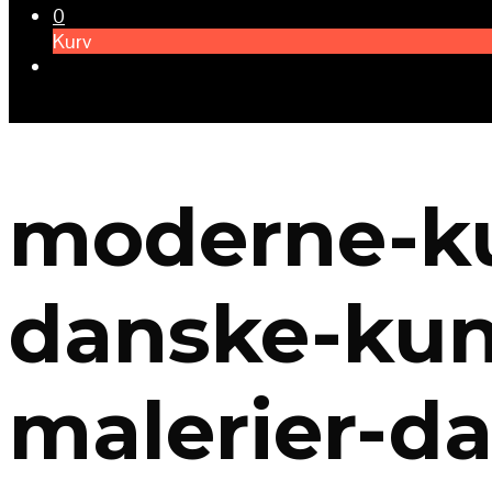
0
Kurv
moderne-ku
danske-kun
malerier-d