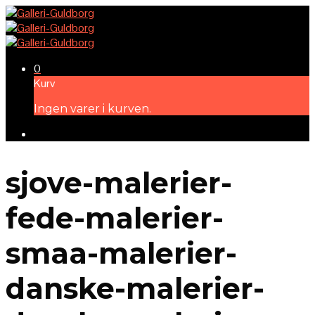
0
Kurv
Ingen varer i kurven.
sjove-malerier-
fede-malerier-
smaa-malerier-
danske-malerier-