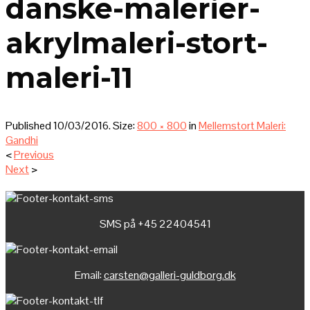
danske-malerier-
akrylmaleri-stort-
maleri-11
Published
10/03/2016
. Size:
800 × 800
in
Mellemstort Maleri:
Gandhi
<
Previous
Next
>
SMS på +45 22404541
Email:
carsten@galleri-guldborg.dk