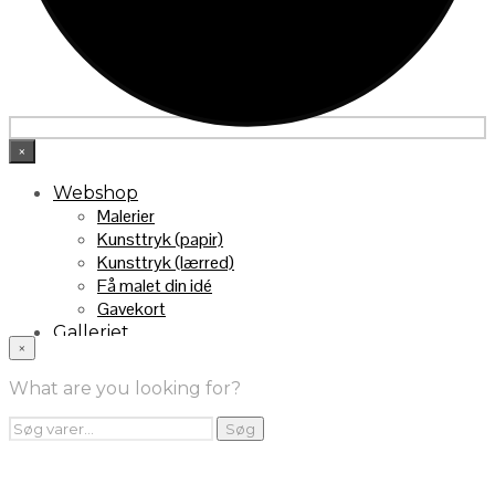
×
Webshop
Malerier
Kunsttryk (papir)
Kunsttryk (lærred)
Få malet din idé
Gavekort
Galleriet
×
INFO
Handelsebetingelser
What are you looking for?
Returnering
FRA TV
Søg
Søg
efter:
Videoklip fra TV2
Maleri fra “Kender du typen” på DR1
Kontakt