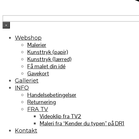
×
Webshop
Malerier
Kunsttryk (papir)
Kunsttryk (lærred)
Få malet din idé
Gavekort
Galleriet
INFO
Handelsebetingelser
Returnering
FRA TV
Videoklip fra TV2
Maleri fra “Kender du typen” på DR1
Kontakt