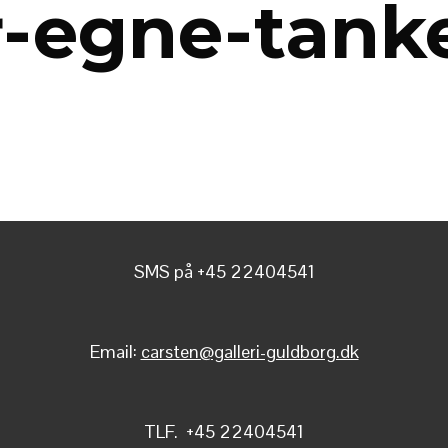
r-egne-tank
SMS på +45 22404541
Email:
carsten@galleri-guldborg.dk
TLF. +45 22404541