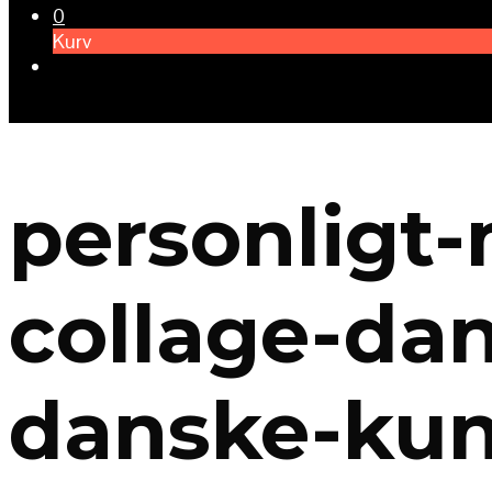
0
Kurv
personligt-
collage-da
danske-kun