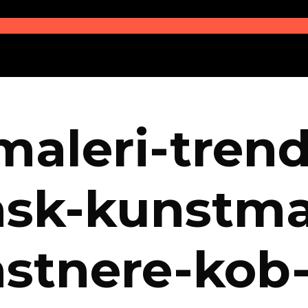
maleri-trend
nsk-kunstma
stnere-kob-