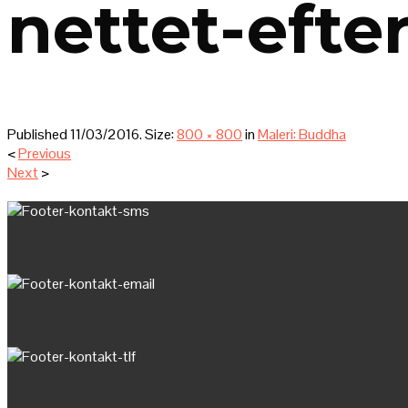
nettet-efte
Published
11/03/2016
. Size:
800 × 800
in
Maleri: Buddha
<
Previous
Next
>