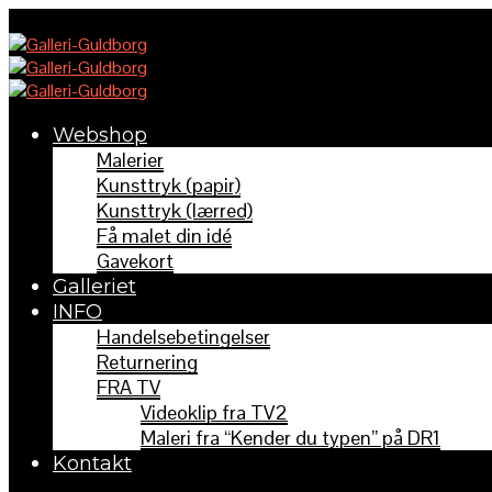
Webshop
Malerier
Kunsttryk (papir)
Kunsttryk (lærred)
Få malet din idé
Gavekort
Galleriet
INFO
Handelsebetingelser
Returnering
FRA TV
Videoklip fra TV2
Maleri fra “Kender du typen” på DR1
Kontakt