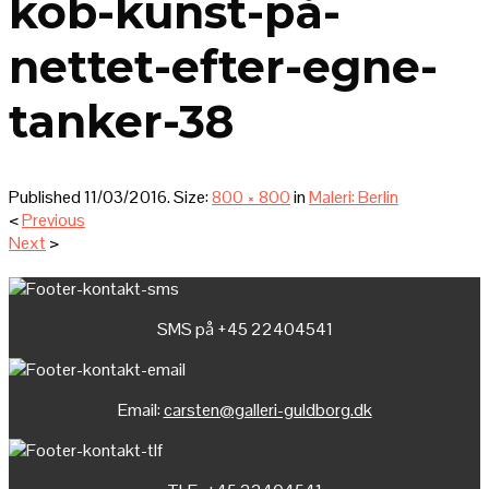
kob-kunst-på-
nettet-efter-egne-
tanker-38
Published
11/03/2016
. Size:
800 × 800
in
Maleri: Berlin
<
Previous
Next
>
SMS på +45 22404541
Email:
carsten@galleri-guldborg.dk