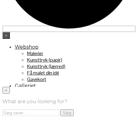
×
Webshop
Malerier
Kunsttryk (papir)
Kunsttryk (lærred)
Få malet din idé
Gavekort
Galleriet
×
INFO
Handelsebetingelser
What are you looking for?
Returnering
FRA TV
Søg
Søg
efter:
Videoklip fra TV2
Maleri fra “Kender du typen” på DR1
Kontakt