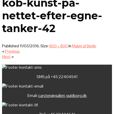
kob-kunst-på-
nettet-efter-egne-
tanker-42
Published
11/03/2016
. Size:
800 × 800
in
Maleri af Berlin
<
Previous
Next
>
SMS på +45 22404541
Email:
carsten@galleri-guldborg.dk