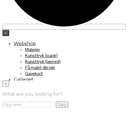
×
Webshop
Malerier
Kunsttryk (papir)
Kunsttryk (lærred)
Få malet din idé
Gavekort
Galleriet
×
INFO
Handelsebetingelser
What are you looking for?
Returnering
FRA TV
Søg
Søg
efter:
Videoklip fra TV2
Maleri fra “Kender du typen” på DR1
Kontakt