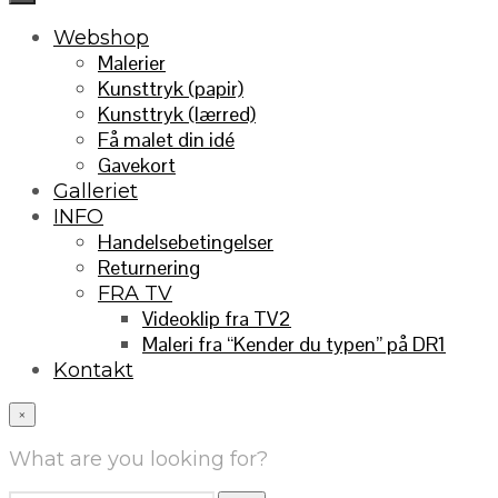
Webshop
Malerier
Kunsttryk (papir)
Kunsttryk (lærred)
Få malet din idé
Gavekort
Galleriet
INFO
Handelsebetingelser
Returnering
FRA TV
Videoklip fra TV2
Maleri fra “Kender du typen” på DR1
Kontakt
×
What are you looking for?