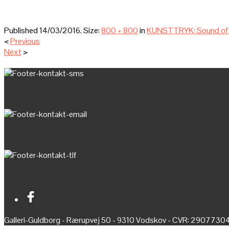
Published
14/03/2016
. Size:
800 × 800
in
KUNSTTRYK: Sound of L
<
Previous
Next
>
Galleri-Guldborg - Rærupvej 50 - 9310 Vodskov - CVR: 2907730