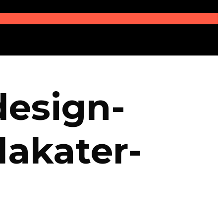
design-
lakater-