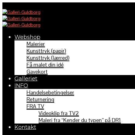
Webshop
Malerier
Kunsttryk (papir)
Kunsttryk (lærred)
Få malet din idé
Gavekort
Galleriet
INFO
Handelsebetingelser
Returnering
FRA TV
Videoklip fra TV2
Maleri fra “Kender du typen” på DR1
Kontakt