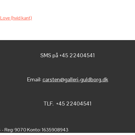
ove (hvid kant)
SMS på +45 22404541
Email:
carsten@galleri-guldborg.dk
TLF. +45 22404541
4 - Reg: 9070 Konto: 1635908943