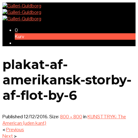
0
Kurv
plakat-af-
amerikansk-storby-
af-flot-by-6
Published
12/12/2016
. Size:
800 × 800
in
KUNSTTRYK: The
American (uden kant)
<
Previous
Next
>