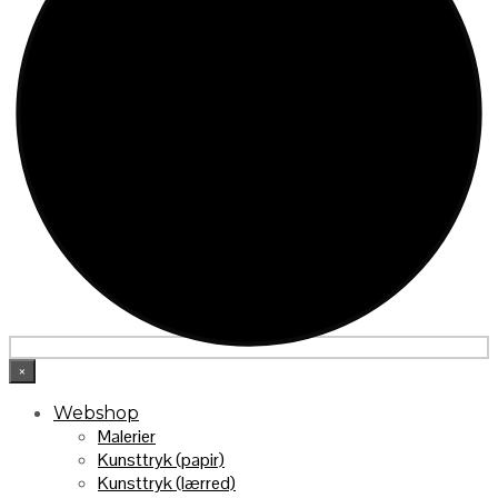
×
Webshop
Malerier
Kunsttryk (papir)
Kunsttryk (lærred)