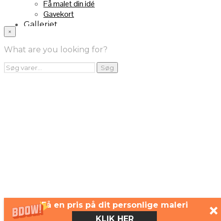
Få malet din idé
Gavekort
Galleriet
×
INFO
Handelsebetingelser
What are you looking for?
Returnering
FRA TV
Søg
Søg
efter:
Videoklip fra TV2
Maleri fra “Kender du typen” på DR1
Kontakt
Få en pris på dit personlige maleri
KLIK HER