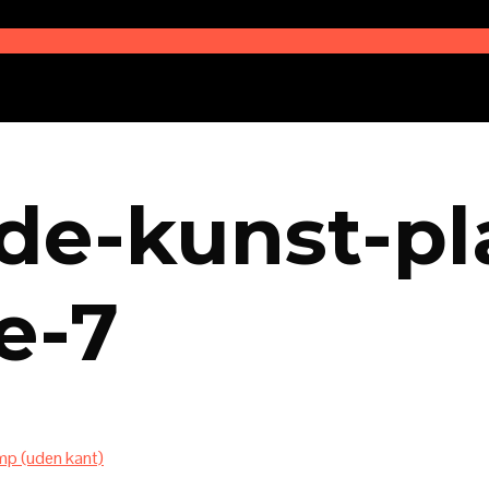
de-kunst-pla
e-7
p (uden kant)