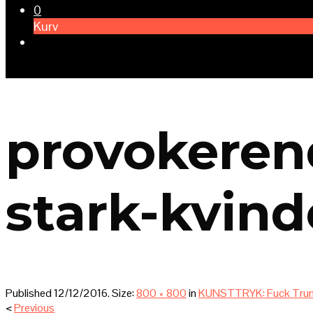
0
Kurv
provokeren
stark-kvind
Published
12/12/2016
. Size:
800 × 800
in
KUNSTTRYK: Fuck Trum
<
Previous