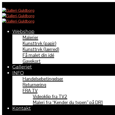
Webshop
Malerier
Kunsttryk (papir)
Kunsttryk (lærred)
Få malet din idé
Gavekort
Galleriet
INFO
Handelsebetingelser
Returnering
FRA TV
Videoklip fra TV2
Maleri fra “Kender du typen” på DR1
Kontakt