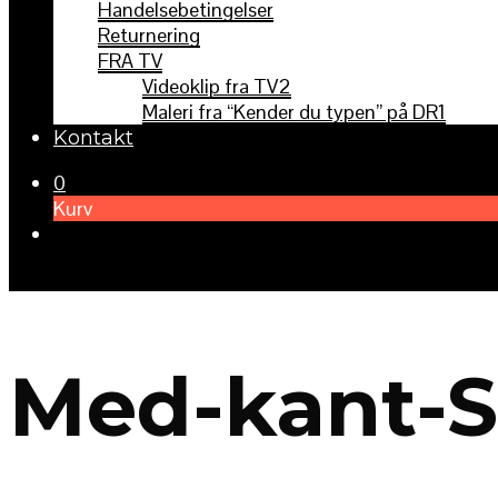
Handelsebetingelser
Returnering
FRA TV
Videoklip fra TV2
Maleri fra “Kender du typen” på DR1
Kontakt
0
Kurv
Med-kant-