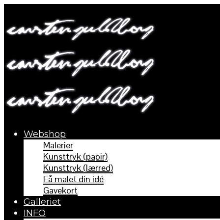
Webshop
Malerier
Kunsttryk (papir)
Kunsttryk (lærred)
Få malet din idé
Gavekort
Galleriet
INFO