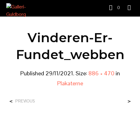
0
Vinderen-Er-
Fundet_webben
Published
29/11/2021
. Size:
886 × 470
in
Plakaterne
<
>
PREVIOUS