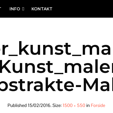
T
INFO
KONTAKT
er_kunst_ma
Kunst_maleri
bstrakte-Mal
Published
15/02/2016
. Size:
1500 × 550
in
Forside