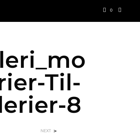
0
leri_mo
er-Til-
erier-8
>
NEXT