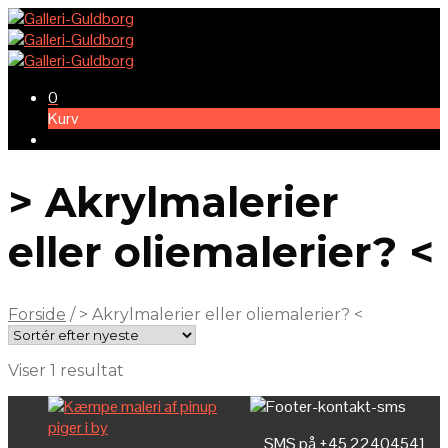
0
Kurv
> Akrylmalerier
eller oliemalerier? <
Forside
/
> Akrylmalerier eller oliemalerier? <
Viser 1 resultat
SMS på +45 22404541