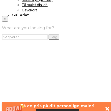
Få malet din idé
Gavekort
Galleriet
×
INFO
Handelsebetingelser
What are you looking for?
Returnering
FRA TV
Søg
Søg
efter:
Videoklip fra TV2
Maleri fra “Kender du typen” på DR1
Kontakt
Få en pris på dit personlige maleri