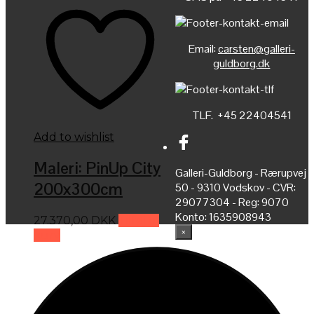
Email:
carsten@galleri-
guldborg.dk
TLF. +45 22404541
Add to wishlist
Maleri: PinUp City
Galleri-Guldborg - Rærupvej
200x300cm
50 - 9310 Vodskov - CVR:
29077304 - Reg: 9070
Konto: 1635908943
27.370,00
DKK
Tilføj til
×
kurv