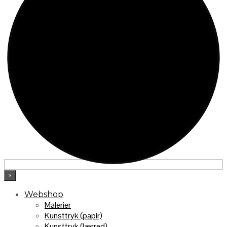
×
Webshop
Malerier
Kunsttryk (papir)
Kunsttryk (lærred)