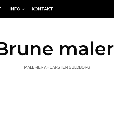
T
INFO
KONTAKT
Brune maler
Dette er teksten om malerierne . . . .
MALERIER AF CARSTEN GULDBORG