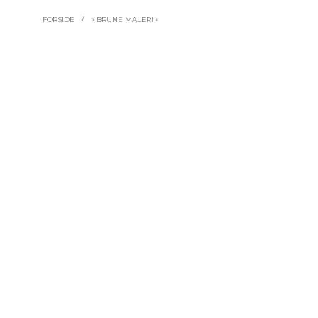
FORSIDE
/
» BRUNE MALERI «
27.900,0
LÆS MER
16.480,00
DKK
TILFØJ TIL KURV