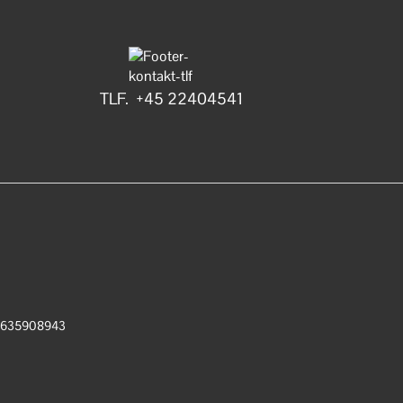
TLF. +45 22404541
: 1635908943