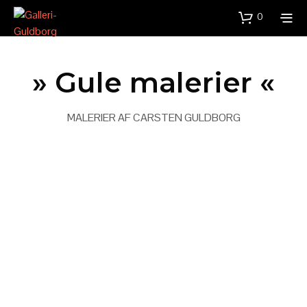
0
» Gule malerier «
Dette er teksten om malerierne . . . .
MALERIER AF CARSTEN GULDBORG