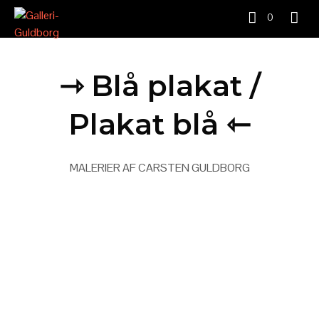
0
⇾ Blå plakat /
Plakat blå ⇽
MALERIER AF CARSTEN GULDBORG
Dette er teksten om malerierne . . . .